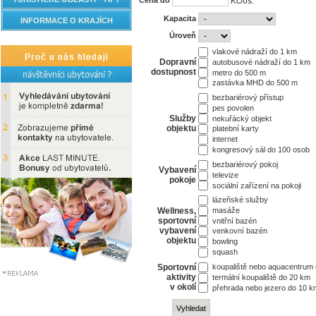
Cena do
Kč/os.
Kapacita
INFORMACE O KRAJÍCH
Úroveň
vlakové nádraží do 1 km
Dopravní
autobusové nádraží do 1 km
dostupnost
metro do 500 m
zastávka MHD do 500 m
bezbariérový přístup
pes povolen
Služby
nekuřácký objekt
objektu
platební karty
internet
kongresový sál do 100 osob
bezbariérový pokoj
Vybavení
televize
pokoje
sociální zařízení na pokoji
lázeňské služby
masáže
Wellness,
sportovní
vnitřní bazén
vybavení
venkovní bazén
objektu
bowling
squash
Sportovní
koupaliště nebo aquacentrum
aktivity
termální koupaliště do 20 km
v okolí
přehrada nebo jezero do 10 k