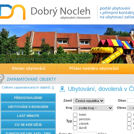
Hledat ubytování
Přidat nabídku ubytování
Celkem zapamatovaných objektů:
0
Ubytování, dovolená v Č
PŘEDSTAVUJEME
Země
Obec
UBYTOVÁNÍ S BONUSEM
Kraj
Okres
hotel
LAST MINUTE
penzion
Typ
zámek
CO SE KDE DĚJE
lázně
TURISTICKÉ OBLASTI - TIPY