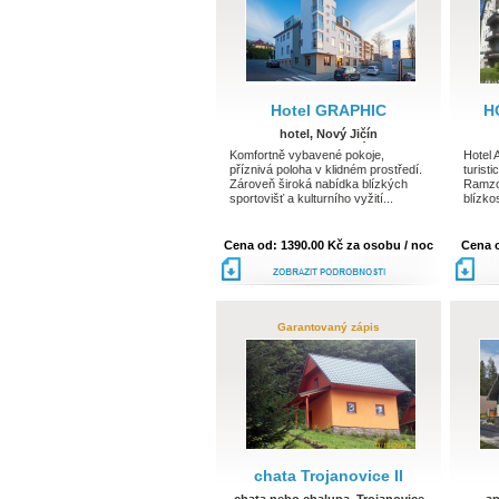
Hotel GRAPHIC
H
hotel, Nový Jičín
Moravskoslezský kraj
Komfortně vybavené pokoje,
Hotel
příznivá poloha v klidném prostředí.
turist
Zároveň široká nabídka blízkých
Ramzo
sportovišť a kulturního vyžití...
blízko
Cena od: 1390.00 Kč za osobu / noc
Cena o
podrobnosti
Garantovaný zápis
chata Trojanovice II