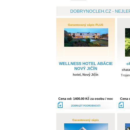
DOBRYNOCLEH.CZ - NEJLEP
Garantovaný zápis PLUS
WELLNESS HOTEL ABÁCIE
c
NOVÝ JIČÍN
chata
hotel, Nový Jičín
Trojano
Moravskoslezský kraj
Cena od: 1400.00 Kč za osobu / noc
Cena o
podrobnosti
Garantovaný zápis