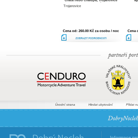
chata nebo chalupa, Trojanovice
ap
Moravskoslezský kraj
Trojanovice
Cena od: 260.00 Kč za osobu / noc
Cena o
podrobnosti
Úvodní strana
Hledat ubytování
Přidat n
Informace pr