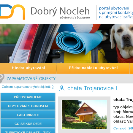
Hledat ubytování
Přidat nabídku ubytování
Celkem zapamatovaných objektů:
0
chata Trojanovice I
PŘEDSTAVUJEME
chata Tro
UBYTOVÁNÍ S BONUSEM
typ objekt
kraj: Mora
LAST MINUTE
okres: Nov
oblast: Va
CO SE KDE DĚJE
Cena od: 26
TURISTICKÉ OBLASTI - TIPY