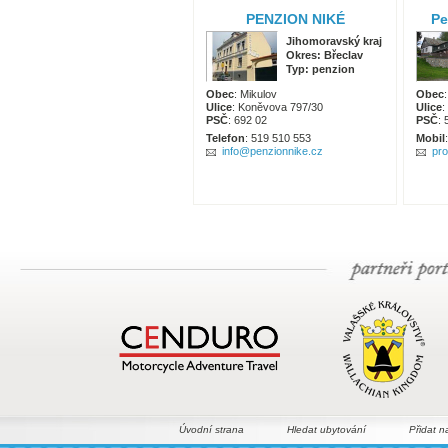
PENZION NIKÉ
Pe
Jihomoravský kraj
Okres: Břeclav
Typ: penzion
Obec
: Mikulov
Obec
Ulice
: Koněvova 797/30
Ulice
:
PSČ
: 692 02
PSČ
: 
Telefon
: 519 510 553
Mobil
info@penzionnike.cz
pr
Úvodní strana
Hledat ubytování
Přidat n