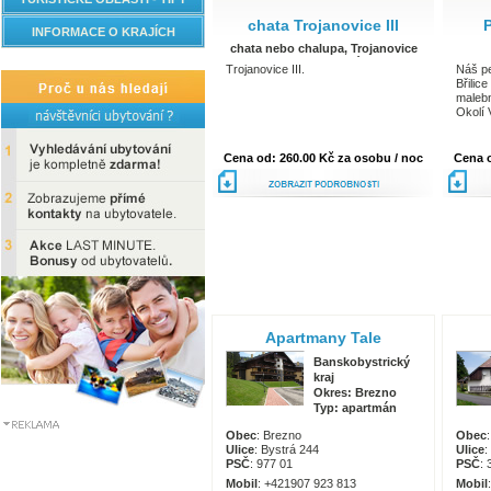
chata Trojanovice III
INFORMACE O KRAJÍCH
chata nebo chalupa, Trojanovice
Moravskoslezský kraj
Trojanovice III.
Náš pe
Břilic
malebn
Okolí 
ale ta
turisti
přijdo
Cena od: 260.00 Kč za osobu / noc
Cena o
zdejší
zajíma
nezapo
ubytov
podrobnosti
Třebon
Apartmany Tale
Banskobystrický
kraj
Okres: Brezno
Typ: apartmán
Obec
: Brezno
Obec
Ulice
: Bystrá 244
Ulice
:
PSČ
: 977 01
PSČ
: 
Mobil
: +421907 923 813
Mobil