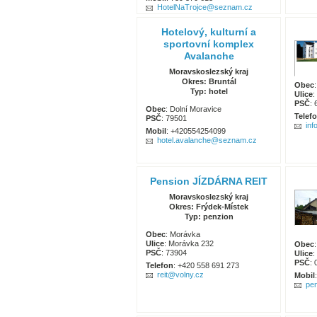
HotelNaTrojce@seznam.cz
Hotelový, kulturní a
sportovní komplex
Avalanche
Moravskoslezský kraj
Okres: Bruntál
Obec
Typ: hotel
Ulice
:
PSČ
: 
Obec
: Dolní Moravice
Telef
PSČ
: 79501
in
Mobil
: +420554254099
hotel.avalanche@seznam.cz
Pension JÍZDÁRNA REIT
Moravskoslezský kraj
Okres: Frýdek-Místek
Typ: penzion
Obec
: Morávka
Ulice
: Morávka 232
Obec
PSČ
: 73904
Ulice
:
PSČ
: 
Telefon
: +420 558 691 273
reit@volny.cz
Mobil
pe