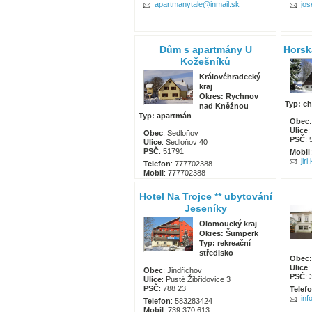
apartmanytale@inmail.sk
jo
Dům s apartmány U
Horsk
Kožešníků
Královéhradecký
kraj
Okres: Rychnov
Typ: c
nad Kněžnou
Typ: apartmán
Obec
Ulice
:
Obec
: Sedloňov
PSČ
:
Ulice
: Sedloňov 40
PSČ
: 51791
Mobil
jir
Telefon
: 777702388
Mobil
: 777702388
jiri.kozesnik@ukozesniku.cz
Hotel Na Trojce ** ubytování
Jeseníky
Olomoucký kraj
Okres: Šumperk
Typ: rekreační
středisko
Obec
Ulice
:
Obec
: Jindřichov
PSČ
: 
Ulice
: Pusté Žibřidovice 3
PSČ
: 788 23
Telef
in
Telefon
: 583283424
Mobil
: 739 370 613