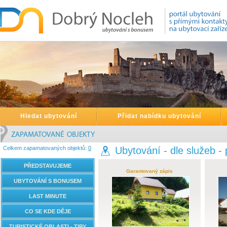
Hledat ubytování
Přidat nabídku ubytování
Celkem zapamatovaných objektů:
0
Ubytování - dle služeb -
PŘEDSTAVUJEME
Garantovaný zápis
UBYTOVÁNÍ S BONUSEM
LAST MINUTE
CO SE KDE DĚJE
TURISTICKÉ OBLASTI - TIPY