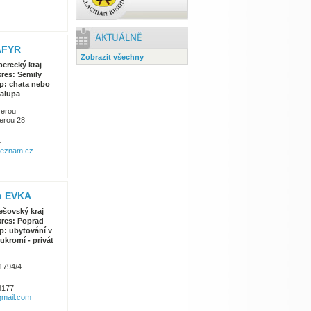
AFYR
Zobrazit všechny
berecký kraj
res: Semily
p: chata nebo
alupa
zerou
zerou 28
4
seznam.cz
n EVKA
ešovský kraj
res: Poprad
p: ubytování v
ukromí - privát
 1794/4
8177
mail.com