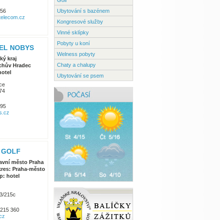
Golf
dle služeb
056
Ubytování s bazénem
telecom.cz
Kongresové služby
Vinné sklípky
Pobyty u koní
EL NOBYS
Welness pobyty
ký kraj
Chaty a chalupy
ichův Hradec
hotel
Ubytování se psem
ce
74
595
s.cz
 GOLF
avní město Praha
res: Praha-město
p: hotel
03/215c
 215 360
.cz