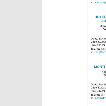
sanremo@
HOTEL
AU
Jiho
Ok
Obec
: Slavk
Ulice
: Na gol
PSČ
: 684 01
Telefon
: 544
info@hote
MONTI 
Kar
O
Obec
: Frant
Ulice
: Kollár
PSČ
: 351 01
Telefon
: 354
monti@fr