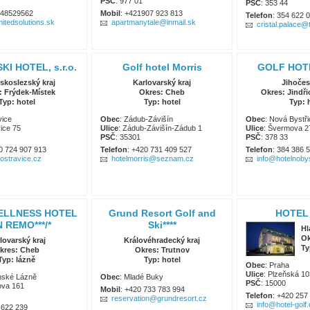
PSČ
: 977 01
PSČ
: 353 44
948529562
Mobil
: +421907 923 813
Telefon
: 354 622 
mitedsolutions.sk
apartmanytale@inmail.sk
cristal.palace@
KI HOTEL, s.r.o.
Golf hotel Morris
GOLF HOT
skoslezský kraj
Karlovarský kraj
Jihočes
: Frýdek-Místek
Okres: Cheb
Okres: Jindř
Typ: hotel
Typ: hotel
Typ: 
vice
Obec
: Zádub-Závišín
Obec
: Nová Bystři
vice 75
Ulice
: Zádub-Závišín-Zádub 1
Ulice
: Švermova 2
PSČ
: 35301
PSČ
: 378 33
0 724 907 913
Telefon
: +420 731 409 527
Telefon
: 384 386 
-ostravice.cz
hotelmorris@seznam.cz
info@hotelnoby
ELLNESS HOTEL
Grund Resort Golf and
HOTEL
 REMO***/*
Ski****
Hl
Ok
lovarský kraj
Královéhradecký kraj
Ty
kres: Cheb
Okres: Trutnov
Typ: lázně
Typ: hotel
Obec
: Praha
Ulice
: Plzeňská 1
ánské Lázně
Obec
: Mladé Buky
PSČ
: 15000
ova 161
Mobil
: +420 733 783 994
Telefon
: +420 257
reservation@grundresort.cz
info@hotel-golf
 622 239