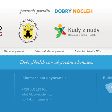
Hledat ubytování
Přidat nabídku ubytování
Turistické oblasti - TIPY
Informace pro ubytovatele
Buďm
+420 608 113 666
info@dobrynocleh.cz
Kontaktní formulář »