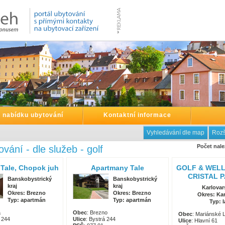
t nabídku ubytování
Kontaktní informace
Vyhledávání dle map
Rozš
Počet nale
vání - dle služeb - golf
Tale, Chopok juh
Apartmany Tale
GOLF & WEL
CRISTAL P
Banskobystrický
Banskobystrický
kraj
kraj
Karlovar
Okres: Brezno
Okres: Brezno
Okres: Kar
Typ: apartmán
Typ: apartmán
Typ: 
á
Obec
: Brezno
Obec
: Mariánské 
a 244
Ulice
: Bystrá 244
Ulice
: Hlavní 61