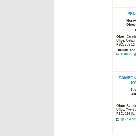
PEN
Morav
Okres
T
Obec
: Čelad
Ulice
: Čelad
PSČ
: 739 12
Telefon
: 558
recepce@
ZÁMECK
K
Stř
Okr
Obec
: Bystři
Ulice
: Tvorš
PSČ
: 256 01
gcko@gc