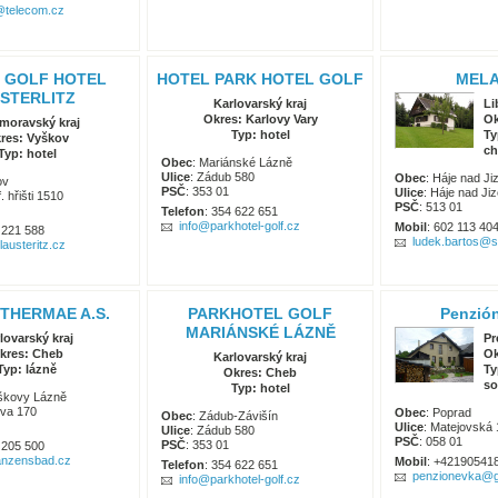
telecom.cz
 GOLF HOTEL
HOTEL PARK HOTEL GOLF
MEL
STERLITZ
Karlovarský kraj
Li
Okres: Karlovy Vary
Ok
moravský kraj
Typ: hotel
Ty
res: Vyškov
ch
Typ: hotel
Obec
: Mariánské Lázně
Ulice
: Zádub 580
Obec
: Háje nad Ji
ov
PSČ
: 353 01
Ulice
: Háje nad Ji
f. hřišti 1510
PSČ
: 513 01
Telefon
: 354 622 651
info@parkhotel-golf.cz
Mobil
: 602 113 40
 221 588
ludek.bartos@
lausteritz.cz
THERMAE A.S.
PARKHOTEL GOLF
Penzió
MARIÁNSKÉ LÁZNĚ
lovarský kraj
Pr
kres: Cheb
Ok
Karlovarský kraj
Typ: lázně
Ty
Okres: Cheb
so
Typ: hotel
iškovy Lázně
ova 170
Obec
: Poprad
Obec
: Zádub-Závišín
Ulice
: Matejovská
Ulice
: Zádub 580
PSČ
: 058 01
PSČ
: 353 01
 205 500
anzensbad.cz
Mobil
: +42190541
Telefon
: 354 622 651
penzionevka@g
info@parkhotel-golf.cz