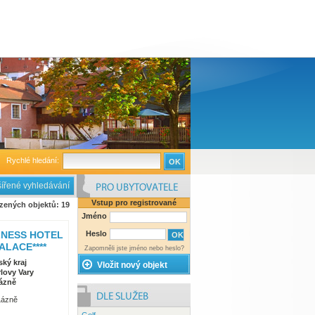
Rychlé hledání:
ířené vyhledávání
Vstup pro registrované
zených objektů: 19
ubytovatele
Jméno
LNESS HOTEL
Heslo
ALACE****
Zapomněli jste jméno nebo heslo?
ský kraj
Vložit nový objekt
lovy Vary
lázně
Lázně