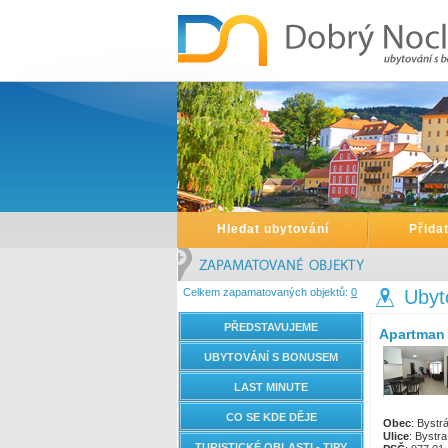
Hledat ubytování
Přida
Celkem zapamatovaných objektů:
0
Ubyto
PŘEDSTAVUJEME
Apartman 
UBYTOVÁNÍ S BONUSEM
LAST MINUTE
CO SE KDE DĚJE
Obec
: Bystr
Ulice
: Bystr
TURISTICKÉ OBLASTI - TIPY