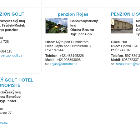
ZION GOLF
penzion Rojas
PENZION U S
skoslezský kraj
Banskobystrický
Mo
: Frýdek-Místek
kraj
kr
yp: penzion
Okres: Brezno
Ok
Typ: penzion
Ty
ná
ná 728
Obec
: Mýto pod Ďumbierom
Obec
: Hať
Ulice
: Mýto pod Ďumbierom 3
Ulice
: Lipová 164
PSČ
: 97644
PSČ
: 747 16
 684 115
penziongolf.cz
Telefon
: +421486195228
Telefon
: 597 589 
Mobil
: +421903393096
Mobil
: 605272337
rojas@stonline.sk
restaurace@sva
Ý GOLF HOTEL
ONOPIŠTĚ
edočeský kraj
es: Benešov
Typ: hotel
ce
ovice 27
ko.cz