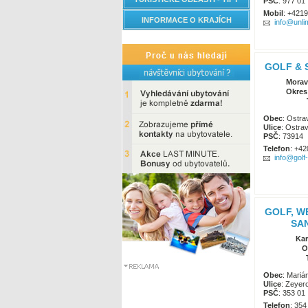
PSČ
: 977 01
Mobil
: +421
INFORMACE O KRAJÍCH
info@unli
GOLF & S
Morav
Okres
Obec
: Ostra
Ulice
: Ostra
PSČ
: 73914
Telefon
: +42
info@golf
GOLF, W
SAN
Kar
O
Obec
: Mari
Ulice
: Zeyer
PSČ
: 353 01
Telefon
: 354