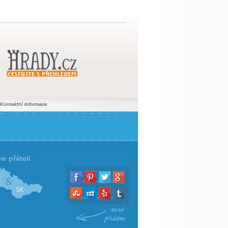
Kontaktní informace
e přáteli