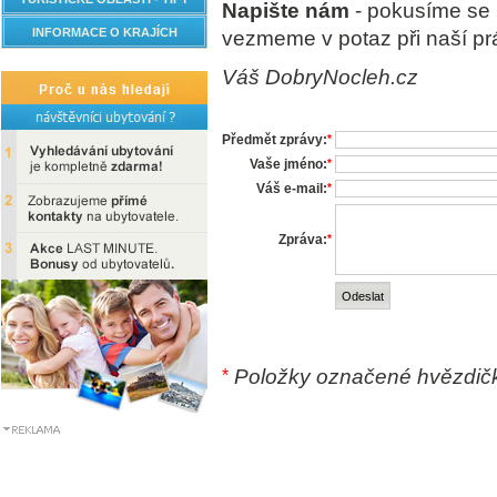
Napište nám
- pokusíme se 
INFORMACE O KRAJÍCH
vezmeme v potaz při naší prá
Váš DobryNocleh.cz
Předmět zprávy:
*
Vaše jméno:
*
Váš e-mail:
*
Zpráva:
*
Položky označené hvězdičk
*