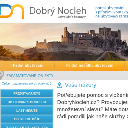
Hledat ubytování
Přidat nabídku ubytování
Celkem zapamatovaných objektů:
0
Vaše názory
PŘEDSTAVUJEME
Potřebujete pomoc s vložení
DobryNocleh.cz? Provozujete 
UBYTOVÁNÍ S BONUSEM
množstevní slevu? Máte dot
LAST MINUTE
rádi poradili jak naše služby 
CO SE KDE DĚJE
TURISTICKÉ OBLASTI - TIPY